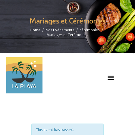
Mariages et Cérémonies
Home
Nos Évènements
cérémonies
Mariages et Cérémonies
This event has passed.