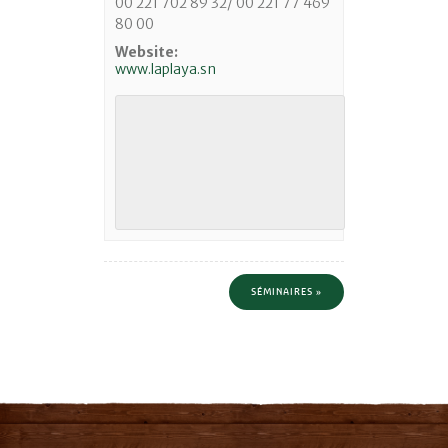
00 221 702 89 32/ 00 221 77 469
80 00
Website:
www.laplaya.sn
SÉMINAIRES
»