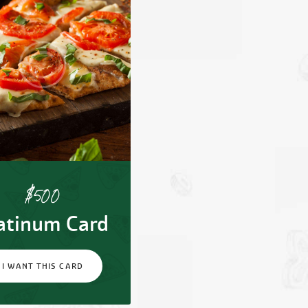
$
500
atinum Card
I WANT THIS CARD