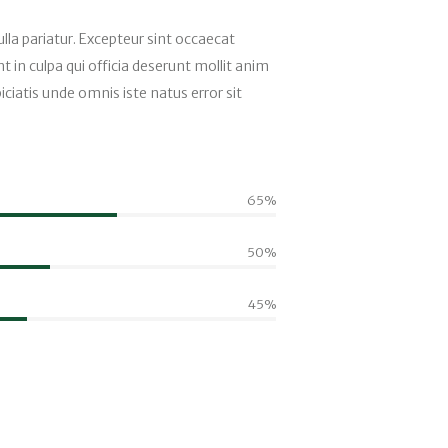
ulla pariatur. Excepteur sint occaecat
t in culpa qui officia deserunt mollit anim
iciatis unde omnis iste natus error sit
65%
50%
45%