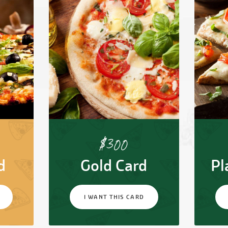
$
300
d
Gold Card
Pl
I WANT THIS CARD