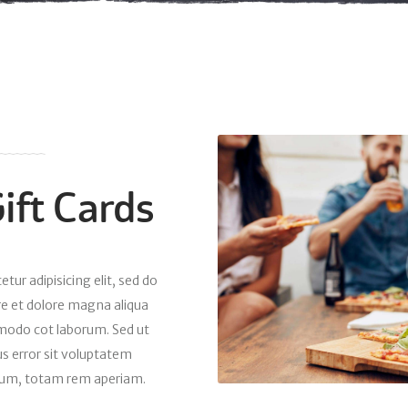
ift Cards
ur adipisicing elit, sed do
re et dolore magna aliqua
odo cot laborum. Sed ut
us error sit voluptatem
um, totam rem aperiam.