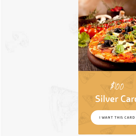
$
100
Silver Car
I WANT THIS CARD