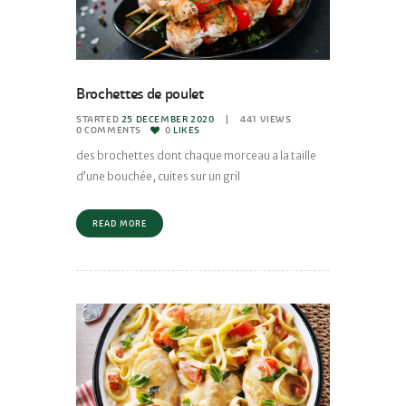
Brochettes de poulet
STARTED
25 DECEMBER 2020
441
VIEWS
0
COMMENTS
0
LIKES
des brochettes dont chaque morceau a la taille
d’une bouchée, cuites sur un gril
READ MORE