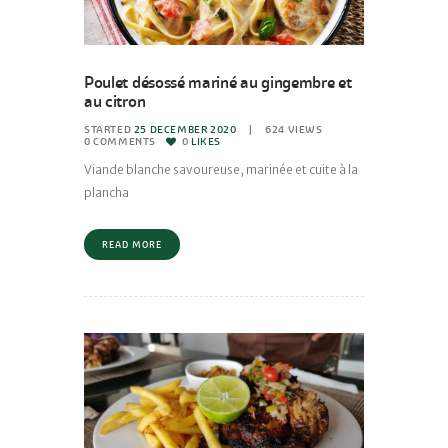
Poulet désossé mariné au gingembre et
au citron
STARTED
25 DECEMBER 2020
624
VIEWS
0
COMMENTS
0
LIKES
Viande blanche savoureuse, marinée et cuite à la
plancha
READ MORE