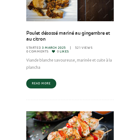
Poulet désossé mariné au gingembre et
au citron
STARTED
3 MARCH 2025
521
VIEWS
0
COMMENTS
0
LIKES
Viande blanche savoureuse, marinée et cuite à la
plancha
READ MORE