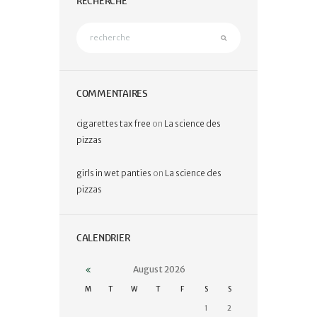
RECHERCHE
COMMENTAIRES
cigarettes tax free
on
La science des
pizzas
girls in wet panties
on
La science des
pizzas
CALENDRIER
August
2026
M
T
W
T
F
S
S
1
2